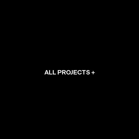
FRANÇAIS
ALL PROJECTS +
NÉERLANDAIS
ANGLAIS
CONCERNANT L’UTILISATION DE VOS DONNÉES À
CARACTÈRES PERSONNELS, NOUS VOUS RENVOYONS SUR
PRIVACY
.