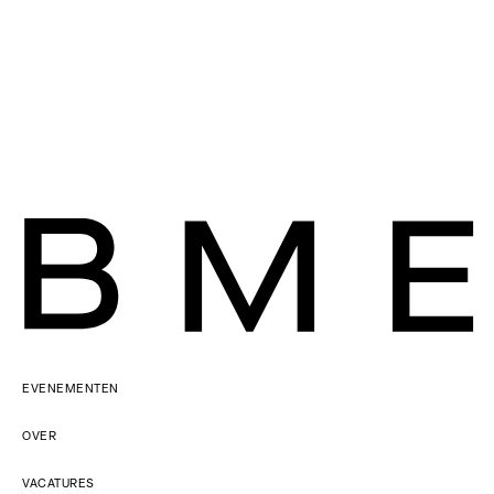
FRANS
NEDERLANDS
ENGELS
EVENEMENTEN
BETREFFENDE HET GEBRUIK VAN UW PERSOONSGEGEVENS
VERWIJZEN WIJ U NAAR
PRIVACY
.
OVER
VACATURES